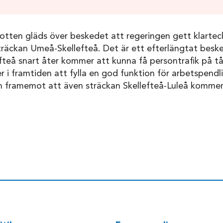
botten gläds över beskedet att regeringen gett klarte
räckan Umeå-Skellefteå. Det är ett efterlängtat besked
fteå snart åter kommer att kunna få persontrafik på t
i framtiden att fylla en god funktion för arbetspendl
an framemot att även sträckan Skellefteå-Luleå kommer 