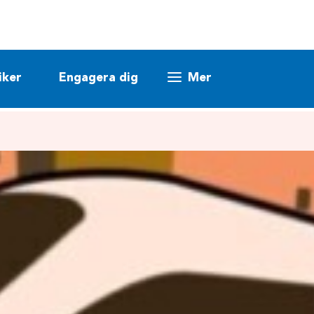
iker
Engagera dig
Mer