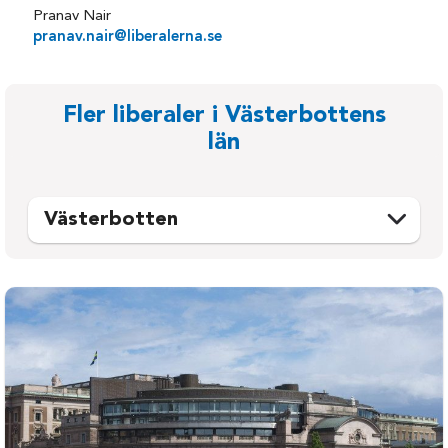
Pranav Nair
pranav.nair@liberalerna.se
Fler liberaler i Västerbottens
län
Västerbotten
Bjurholm
Sorsele
Dorotea
Storuman
Lycksele
Umeå
Malå
Vilhelmina
Nordmaling
Vindeln
Norsjö
Vännäs