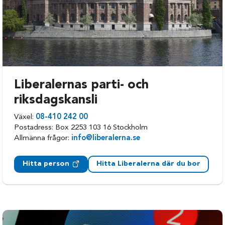
Robertsfors
Åsele
Skellefteå
Liberalernas parti- och
riksdagskansli
Växel:
08-410 242 00
Postadress: Box 2253 103 16 Stockholm
Allmänna frågor:
info@liberalerna.se
Hitta person
Hitta Liberalerna där du bor