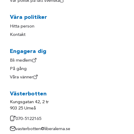
Vår politik på lätt svenska
Våra politiker
Hitta person
Kontakt
Engagera dig
Bli medlem
På gång
Våra vänner
Västerbotten
Kungsgatan 42, 2 tr
903 25 Umeå
070-5122165
vasterbotten@liberalerna.se